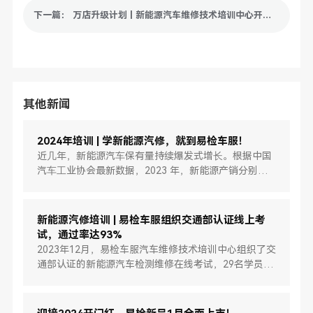
下一篇： 万店升级计划 | 新能源汽车维修技术培训中心开班招生！
其他新闻
2024年培训 | 学新能源汽修，就到易检车服！
近⼏年，新能源汽⻋保有量持续爆发式增⻓。根据中国
汽⻋⼯业协会最新数据，2023 年，新能源产销分别完
成 958.7 万辆和 949.5 万辆，同⽐分别增⻓ 35.8% 和
37.9%，市场占有率达到 31.6%。预计2024年中国汽⻋
总 销量将超过 3100 万辆。但是在这样巨⼤的新能源汽
新能源汽修培训 | 易检车服组织交通部认证线上考
⻋浪潮和商机下，很多传统汽⻋维修⼚却因“不能修、
试，通过率达93%
不会 修、不敢修、没有⼯具修”等原因错失新能源汽⻋
2023年12月，易检车服汽车维修技术培训中心组织了交
维修业务。
通部认证的新能源汽车检测维修在线考试，29名学员参
加考试，有27名学员顺利通过，通过率达93%。