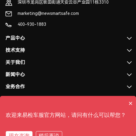
深圳市龙岗区坂田街道天安云谷产业园11栋3310
marketing@newsmartsafe.com
400-930-1883
产品中心
技术支持
关于我们
新闻中心
业务合作
×
欢迎来易检车服官方网站，请问有什么可以帮您？
新能源汽修培训是免费培训吗？
粤ICP备2020127747号-2
|
粤公网安备 44030702004674号
现在咨询
稍后再说