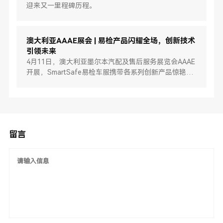
迎来又一里程碑历程。
澳大利亚AAAE展会 | 易检产品闪耀全场，创新技术
引领未来
4月11日，澳大利亚墨尔本汽配及售后服务展览会AAAE
开展，SmartSafe易检车服携带各系列创新产品惊艳亮
相，在众多参展品牌中独树一帜，大放异彩。
留言