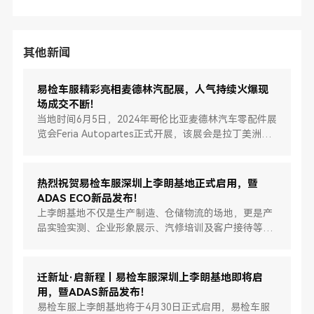
其他新闻
易检车服精彩亮相麦德林汽配展，人气持续火爆现
场成交不断！
当地时间6月5日，2024年哥伦比亚麦德林汽车零配件展
览会Feria Autopartes正式开展，该展会是拉丁美洲专
业性最强、规模最大且针对性强的汽配展之一。易检车
服携WA913无线非接触式四轮定位仪、清洗养护系列、
新能源检测维保系列等展品精彩亮相Yellow Pavilion
热烈祝贺易检车服深圳上李朗基地正式启用，暨
320展位，吸引众多观众到访参观及成交。
ADAS ECO新品发布！
上李朗基地不仅是生产制造、仓储物流的场地，更是产
品实验实测、企业形象展示、汽修培训及客户接待等多
功能综合性基地和窗口。
迁新址·启新程丨易检车服深圳上李朗基地即将启
用，暨ADAS新品发布！
易检车服上李朗基地将于4月30日正式启用，易检车服